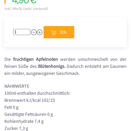
inkl. MwSt. (exkl. Versand)
Stk.
Die
fruchtigen Apfelnoten
werden umschmeichelt von der
feinen Süße des
Blütenhonigs.
Dadurch entsteht am Gaumen
ein milder, ausgewogener Geschmack.
NÄHRWERTE
100ml enthalten durchschnittlich:
Brennwert kJ/kcal 102/25
Fett 0 g
Gesättigte Fettsäuren 0 g
Kohlenhydrate 7,4 g
Zucker 7,3 g