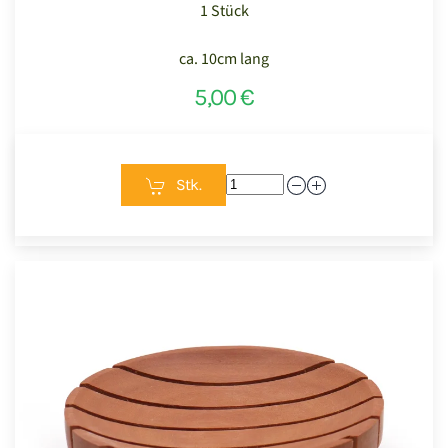
1 Stück
ca. 10cm lang
5,00 €
Stk.