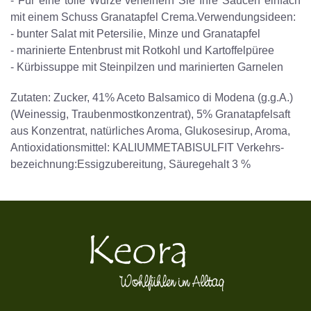
- Für eine tolle Würze verfeinern Sie Ihre Saucen einfach
mit einem Schuss Granatapfel Crema.Verwendungsideen:
- bunter Salat mit Petersilie, Minze und Granatapfel
- marinierte Entenbrust mit Rotkohl und Kartoffelpüree
- Kürbissuppe mit Steinpilzen und marinierten Garnelen
Zutaten: Zucker, 41% Aceto Balsamico di Modena (g.g.A.)
(Weinessig, Traubenmostkonzentrat), 5% Granatapfelsaft
aus Konzentrat, natürliches Aroma, Glukosesirup, Aroma,
Antioxidationsmittel: KALIUMMETABISULFIT Verkehrs­
bezeichnung:Essigzubereitung, Säuregehalt 3 %