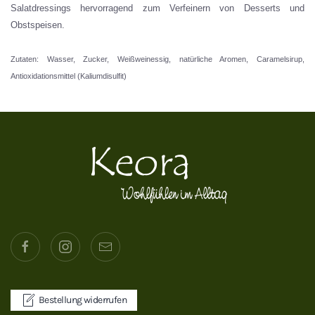
Salatdressings hervorragend zum Verfeinern von Desserts und
Obstspeisen.
Zutaten: Wasser, Zucker, Weißweinessig, natürliche Aromen, Caramelsirup,
Antioxidationsmittel (Kaliumdisulfit)
Bestellung widerrufen