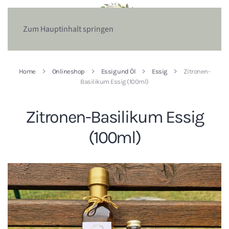
Zum Hauptinhalt springen
Home
Onlineshop
Essig und Öl
Essig
Zitronen-
Basilikum Essig (100ml)
Zitronen-Basilikum Essig
(100ml)