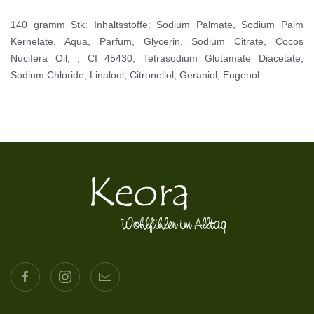
140 gramm Stk: Inhaltsstoffe: Sodium Palmate, Sodium Palm
Kernelate, Aqua, Parfum, Glycerin, Sodium Citrate, Cocos
Nucifera Oil, , CI 45430, Tetrasodium Glutamate Diacetate,
Sodium Chloride, Linalool, Citronellol, Geraniol, Eugenol