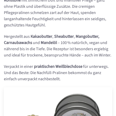
Rohstoffe
mit sinnlichem Duft und intensiver Pflege – ganz
ohne Plastik und überflüssige Zusätze. Die cremigen
Pflegepralinen schmelzen zart auf der Haut, spenden
langanhaltende Feuchtigkeit und hinterlassen ein seidiges,
geschütztes Hautgefühl.
Hergestellt aus
Kakaobutter
,
Sheabutter
,
Mangobutter,
Carnaubawachs
und
Mandelöl
– 100 % natürlich, vegan und
nährend bis in die Tiefe. Die Rezeptur ist besonders ergiebig
und ideal für trockene, beanspruchte Hände – auch im Winter.
Verpackt in einer
praktischen Weißblechdose
für unterwegs.
Und das Beste: Die Nachfüll-Pralinen bekommst du ganz
einfach unverpackt nachbestellt.