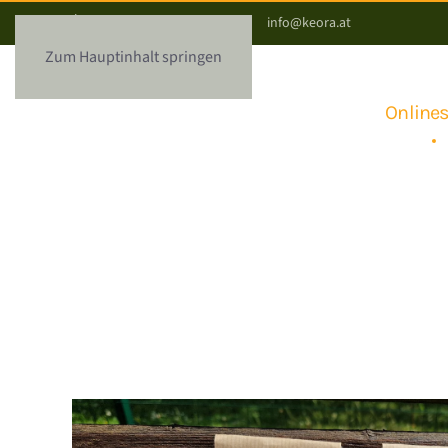
+43 664 / 5278082
info@keora.at
Zum Hauptinhalt springen
Online