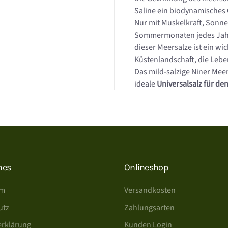
Saline ein biodynamisches 
Nur mit Muskelkraft, Sonne
Sommermonaten jedes Jahr 
dieser Meersalze ist ein wi
Küstenlandschaft, die Leben
Das mild-salzige Niner Meer
ideale
Universalsalz für de
hes
Onlineshop
um
Versandkosten
utz
Zahlungsarten
erklärung
Kunden Login