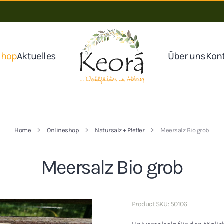
shop
Aktuelles
Über uns
Kon
Home
Onlineshop
Natursalz + Pfeffer
Meersalz Bio grob
Meersalz Bio grob
Product SKU: 50106