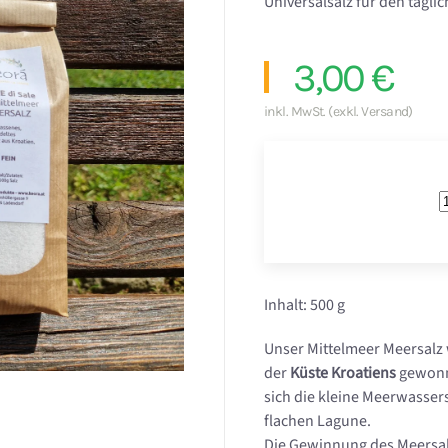
Universalsalz für den tägli
3,00 €
inkl. MwSt. (exkl. Versand)
Inhalt: 500 g
Unser Mittelmeer Meersalz w
der
Küste Kroatiens
gewonne
sich die kleine Meerwassers
flachen Lagune.
Die Gewinnung des Meersal