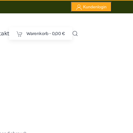
Kundenlogin
takt
Warenkorb -
0,00 €