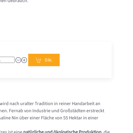
chen Gebrauch.
Stk.
ird nach uralter Tradition in reiner Handarbeit an
n. Fernab von Industrie und Großstädten erstreckt
aline Nin über einer Fläche von 55 Hektar in einer
zes ist eine
natürliche und ökologische Produktion
, die