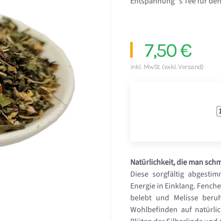
Entspannung´s Tee für de
7,50 €
inkl. MwSt. (exkl. Versand)
Natürlichkeit, die man schm
Diese sorgfältig abgesti
Energie in Einklang. Fenche
belebt und Melisse beru
Wohlbefinden auf natürli