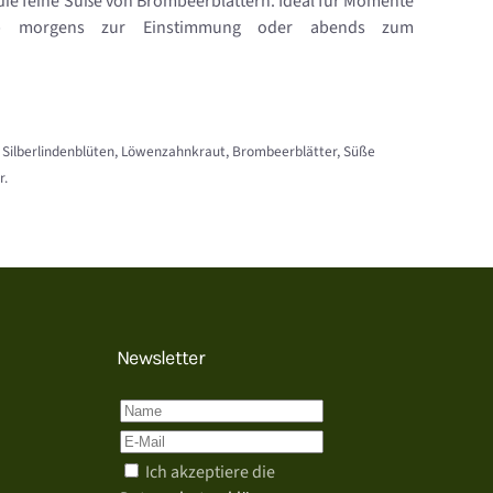
 die feine Süße von Brombeerblättern. Ideal für Momente
b morgens zur Einstimmung oder abends zum
 Silberlindenblüten, Löwenzahnkraut, Brombeerblätter, Süße
r.
Newsletter
Ich akzeptiere die