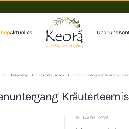
shop
Aktuelles
Über uns
Kon
e
Onlineshop
Tee und Zubehör
"Sonnenuntergang" Kräuterteemi
enuntergang" Kräuterteemi
Product SKU: 40007