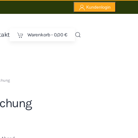
Kundenlogin
takt
Warenkorb -
0,00 €
schung
schung