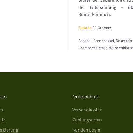
Blüten der Silberlinde und
der Entspannung – o
Runterkommen.
Zutaten
90 Gramm:
Fenchel, Brennnessel, Rosmarin,
Brombeerblätter, Melissenblätte
hes
Onlineshop
um
Versandkosten
utz
Zahlungsarten
erklärung
Kunden Login