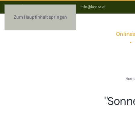
+43 664 / 5278082
info@keora.at
Zum Hauptinhalt springen
Online
Hom
"Sonn